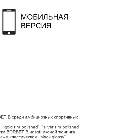
МОБИЛЬНАЯ
ВЕРСИЯ
RBET B среди амбициозных спортивных
d rim polished", "silver rim polished",
диски BORBET B новой иконой тюнинга.
» в классическом „black glossy“