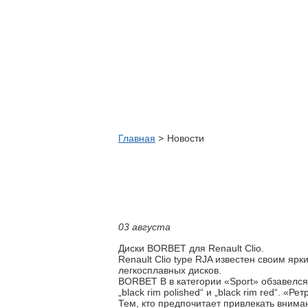
Главная
Новости
03 августа
Диски BORBET для Renault Clio.
Renault Clio type RJA известен своим я
легкосплавных дисков.
BORBET B в категории «Sport» обзавелся н
„black rim polished“ и „black rim red“. 
Тем, кто предпочитает привлекать вниман