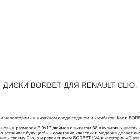
ДИСКИ BORBET ДЛЯ RENAULT CLIO.
рким неповторимым дизайном среди седаном и хэтчбеков. Как и BO
овым размером 7,0x17 дюймов с вылетом 38 в культовых цветах - "gol
«Ретро встречает будущее!» - сочетание классики и модерна делает 
ие к своему Clio, мы рекомендуем BORBET LV4 в категории «Classic