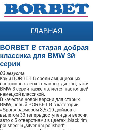
ГЛАВНАЯ
BORBET B старая добрая
НАЗАД
классика для BMW 3й
серии
03 августа
Как и BORBET B среди амбициозных
спортивных легкосплавных дисков, так и
BMW 3 серии также является настоящей
немецкой классикой.
В качестве новой версии для старых
BMW, новый BORBET B в категории
«Sport» размером 8,5x19 дюймов с
вылетом 33 теперь доступен для версии
авто с 5 отверстиями в цветах „black rim
polished“ и „silver rim polished“.