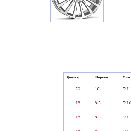
Диаметр
Ширина
Отве
20
10
5*1
18
8.5
5*1
18
8.5
5*1