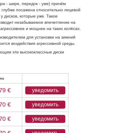
ок - шире, передок - уже) причём
 - глубже посажена относительно лицевой
у дисков, которые уже. Такое
изводит незабываемое впечетление на
 агрессивнее и мощнее на таких колёсах.
роизводителем для установки на зимний
боится воздействия агрессивной среды.
ающим эти высококлассные диски
на
79 €
уведомить
70 €
уведомить
70 €
уведомить