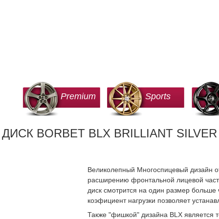
Premium
Sports
ДИСК BORBET BLX BRILLIANT SILVER
Великолепный Многоспицевый дизайн о
расширению фронтальной лицевой части 
диск смотрится на один размер больше
коэфициент нагрузки позволяет устанав
Также "фишкой" дизайна BLX является т