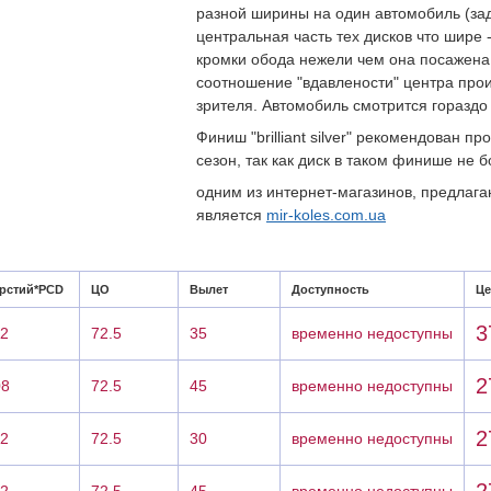
разной ширины на один автомобиль (зад
центральная часть тех дисков что шире
кромки обода нежели чем она посажена 
соотношение "вдавлености" центра про
зрителя. Автомобиль смотрится гораздо
Финиш "brilliant silver" рекомендован п
сезон, так как диск в таком финише не 
одним из интернет-магазинов, предлаг
является
mir-koles.com.ua
рстий*PCD
ЦО
Вылет
Доступность
Це
3
12
72.5
35
временно недоступны
2
08
72.5
45
временно недоступны
2
12
72.5
30
временно недоступны